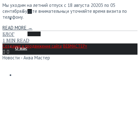
Мы уходим на летний отпуск с 18 августа 20203 по 05
сентября.Будьте внимательны,и уточняйте время визита по
телефону.
Ремонт
Мой аккаунт
READ MORE →
БЛОГ
1 MIN READ
Создание и продвижение сайта
:
ВЕБМАСТЕР+
О нас
Новости - Аква Мастер
Контакты
0
₽