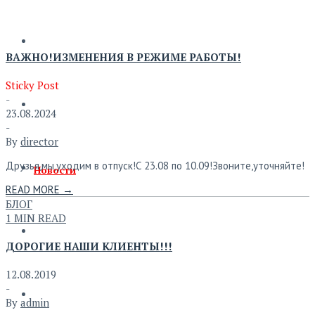
ВАЖНО!ИЗМЕНЕНИЯ В РЕЖИМЕ РАБОТЫ!
Sticky Post
-
Главная
23.08.2024
-
By
director
Друзья,мы,уходим в отпуск!С 23.08 по 10.09!Звоните,уточняйте!
Новости
READ MORE →
БЛОГ
1 MIN READ
Магазин
ДОРОГИЕ НАШИ КЛИЕНТЫ!!!
12.08.2019
-
Обмерка
By
admin