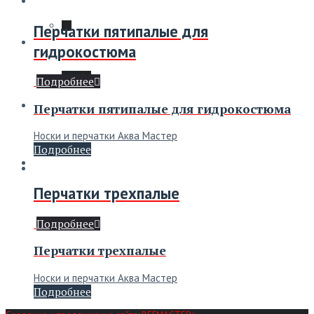
Перчатки пятипалые для
Ремонт
гидрокостюма
Мой аккаунт
Подробнее
Перчатки пятипалые для гидрокостюма
О нас
Носки и перчатки Аква Мастер
Подробнее
Контакты
Перчатки трехпалые
Подробнее
0
₽
Перчатки трехпалые
Носки и перчатки Аква Мастер
Подробнее