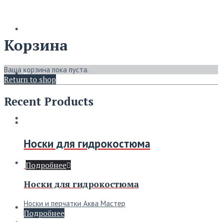
Корзина
Ваша корзина пока пуста.
Главная
Return to shop
Recent Products
Новости
Носки для гидрокостюма
Магазин
Подробнее
Носки для гидрокостюма
Носки и перчатки Аква Мастер
Обмерка
Подробнее