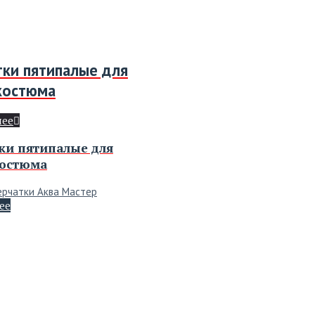
тки пятипалые для
костюма
нее
ки пятипалые для
остюма
ерчатки Аква Мастер
ее