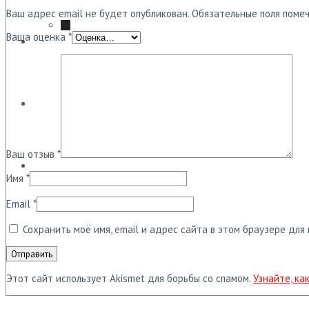
Ваш адрес email не будет опубликован.
Обязательные поля поме
Ваша оценка
*
Ремонт
Мой аккаунт
О нас
Ваш отзыв
*
Контакты
Имя
*
Email
*
0
₽
Сохранить моё имя, email и адрес сайта в этом браузере дл
Этот сайт использует Akismet для борьбы со спамом.
Узнайте, к